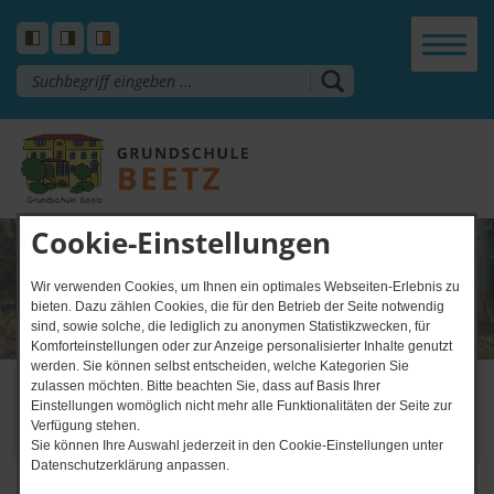
Cookie-Einstellungen
Wir verwenden Cookies, um Ihnen ein optimales Webseiten-Erlebnis zu
bieten. Dazu zählen Cookies, die für den Betrieb der Seite notwendig
sind, sowie solche, die lediglich zu anonymen Statistikzwecken, für
Komforteinstellungen oder zur Anzeige personalisierter Inhalte genutzt
werden. Sie können selbst entscheiden, welche Kategorien Sie
News-Ticker
zulassen möchten. Bitte beachten Sie, dass auf Basis Ihrer
Einstellungen womöglich nicht mehr alle Funktionalitäten der Seite zur
06.​07.​2026 15. Schulversam
Verfügung stehen.
Sie können Ihre Auswahl jederzeit in den Cookie-Einstellungen unter
Datenschutzerklärung anpassen.