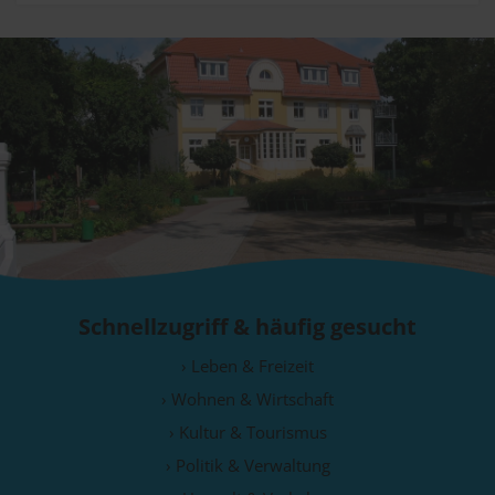
Schnellzugriff & häufig gesucht
› Leben & Freizeit
› Wohnen & Wirtschaft
› Kultur & Tourismus
› Politik & Verwaltung