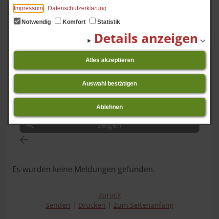
Impressum
Datenschutzerklärung
Start
Schulleben
Unser Schulleben
2011/12
Notwendig
Komfort
Statistik
Nachrichtenarchiv
Details anzeigen
Alles akzeptieren
Zeitraum von
Auswahl bestätigen
bis
Ablehnen
Es wurden keine Meldungen gefunden.
zurück
Senden
Drucken
Zum Seitenanfang