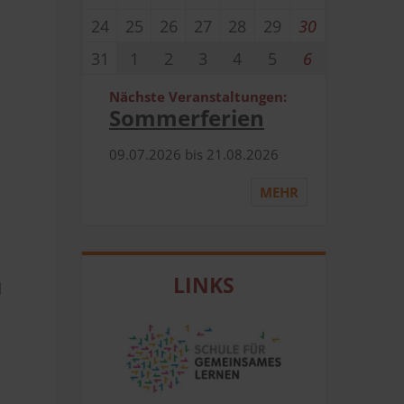
24
25
26
27
28
29
30
31
1
2
3
4
5
6
Nächste Veranstaltungen:
Sommerferien
09.​07.​2026 bis 21.​08.​2026
MEHR
LINKS
d