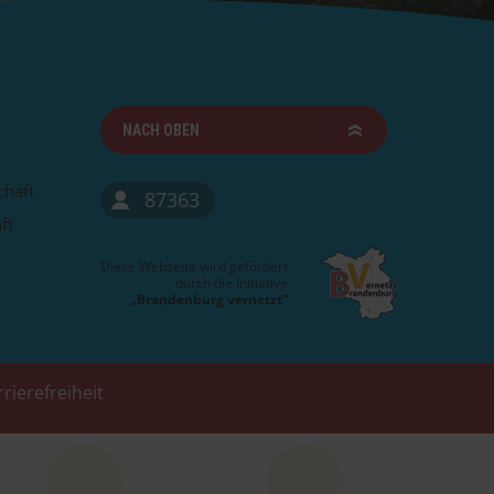
NACH OBEN
chaft
87363
ft
Diese Webseite wird gefördert
durch die Initiative
„Brandenburg vernetzt“
rierefreiheit