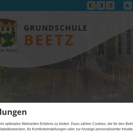
A-
llungen
n optimales Webseiten-Erlebnis zu bieten. Dazu zählen Cookies, die für den Betri
tatistikzwecken, für Komforteinstellungen oder zur Anzeige personalisierter Inhalt