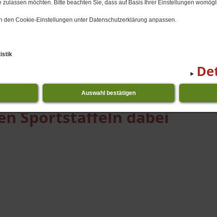
 zulassen möchten. Bitte beachten Sie, dass auf Basis Ihrer Einstellungen womögli
DUNG
NEUIGKEITEN & TERMINE
SCHULLEBEN
DO
 in den Cookie-Einstellungen unter Datenschutzerklärung anpassen.
06.​07.​2026 15. Schulversamml
istik
Det
ei
Auswahl bestätigen
en Sportstaffeln dabei